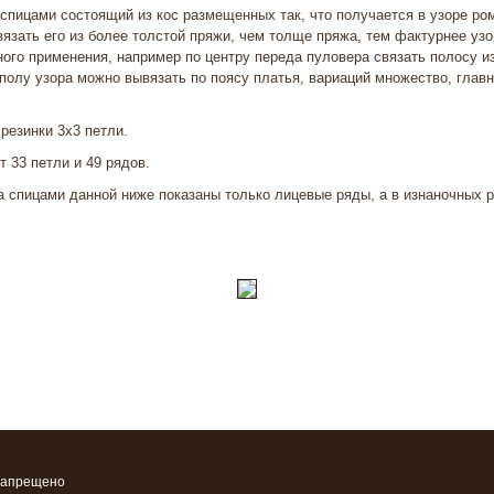
спицами состоящий из кос размещенных так, что получается в узоре ром
вязать его из более толстой пряжи, чем толще пряжа, тем фактурнее узо
ого применения, например по центру переда пуловера связать полосу из
 полу узора можно вывязать по поясу платья, вариаций множество, главн
 резинки 3х3 петли.
т 33 петли и 49 рядов.
а спицами данной ниже показаны только лицевые ряды, а в изнаночных 
запрещено