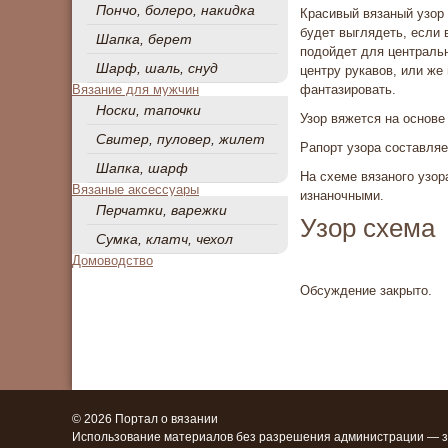
Пончо, болеро, накидка
Красивый вязаный узор 
будет выглядеть, если 
Шапка, берет
подойдет для центральн
Шарф, шаль, снуд
центру рукавов, или же
Вязание для мужчин
фантазировать.
Носки, тапочки
Узор вяжется на основе
Свитер, пуловер, жилет
Рапорт узора составляе
Шапка, шарф
На схеме вязаного узор
Вязаные аксессуары
изнаночными.
Перчатки, варежки
Узор схема
Сумка, клатч, чехол
Домоводство
Обсуждение закрыто.
© 2026 Портал о вязании
Использование материалов без разрешения администрации — 