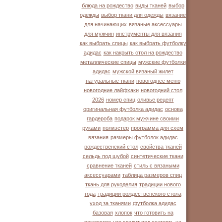
блюда на рождество
виды тканей
выбор
одежды
выбор ткани для одежды
вязание
для начинающих
вязаные аксессуары
для мужчин
инструменты для вязания
как выбрать спицы
как выбрать футболку
адидас
как накрыть стол на рождество
металлические спицы
мужские футболки
адидас
мужской вязаный жилет
натуральные ткани
новогоднее меню
новогодние лайфхаки
новогодний стол
2026
номер спиц
оливье рецепт
оригинальная футболка адидас
основа
гардероба
подарок мужчине своими
руками
полиэстер
программа для схем
вязания
размеры футболок адидас
рождественский стол
свойства тканей
сельдь под шубой
синтетические ткани
сравнение тканей
стиль с вязаными
аксессуарами
таблица размеров спиц
ткань для рукоделия
традиции нового
года
традиции рождественского стола
уход за тканями
футболка адидас
базовая
хлопок
что готовить на