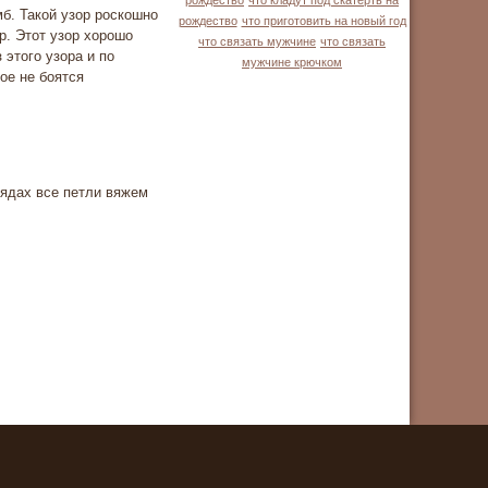
рождество
что кладут под скатерть на
б. Такой узор роскошно
рождество
что приготовить на новый год
р. Этот узор хорошо
что связать мужчине
что связать
 этого узора и по
мужчине крючком
ое не боятся
рядах все петли вяжем