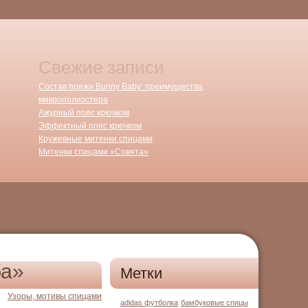
Свежие записи
Состав пряжи Bunny Baby: преимущества
микрополиэстера
Ажурный пояс крючком
Эффектный пояс крючком
Кружевные митенки спицами
Митенки спицами «Совята»
ба»
Метки
Узоры, мотивы спицами
adidas футболка
бамбуковые спицы