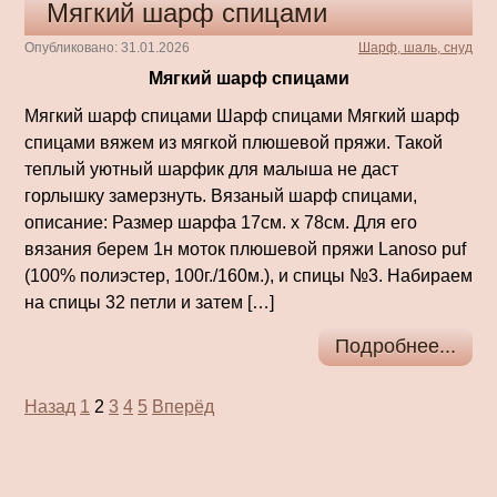
Мягкий шарф спицами
Опубликовано: 31.01.2026
Шарф, шаль, снуд
Мягкий шарф спицами
Мягкий шарф спицами Шарф спицами Мягкий шарф
спицами вяжем из мягкой плюшевой пряжи. Такой
теплый уютный шарфик для малыша не даст
горлышку замерзнуть. Вязаный шарф спицами,
описание: Размер шарфа 17см. х 78см. Для его
вязания берем 1н моток плюшевой пряжи Lanoso puf
(100% полиэстер, 100г./160м.), и спицы №3. Набираем
на спицы 32 петли и затем […]
Подробнее...
Пагинация
Назад
1
2
3
4
5
Вперёд
записей