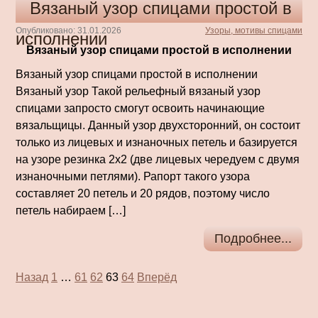
Вязаный узор спицами простой в
Опубликовано: 31.01.2026
Узоры, мотивы спицами
исполнении
Вязаный узор спицами простой в исполнении
Вязаный узор спицами простой в исполнении
Вязаный узор Такой рельефный вязаный узор
спицами запросто смогут освоить начинающие
вязальщицы. Данный узор двухсторонний, он состоит
только из лицевых и изнаночных петель и базируется
на узоре резинка 2х2 (две лицевых чередуем с двумя
изнаночными петлями). Рапорт такого узора
составляет 20 петель и 20 рядов, поэтому число
петель набираем […]
Подробнее...
Пагинация
Назад
1
…
61
62
63
64
Вперёд
записей