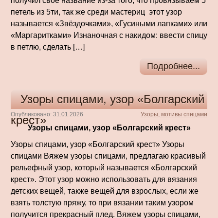
получил своё название из-за того, что провязываем 5
петель из 5ти, так же среди мастериц этот узор
называется «Звёздочками», «Гусиными лапками» или
«Маргаритками» Изнаночная с накидом: ввести спицу
в петлю, сделать […]
Подробнее...
Узоры спицами, узор «Болгарский
Опубликовано: 31.01.2026
Узоры, мотивы спицами
крест»
Узоры спицами, узор «Болгарский крест»
Узоры спицами, узор «Болгарский крест» Узоры
спицами Вяжем узоры спицами, предлагаю красивый
рельефный узор, который называется «Болгарский
крест». Этот узор можно использовать для вязания
детских вещей, также вещей для взрослых, если же
взять толстую пряжу, то при вязании таким узором
получится прекрасный плед. Вяжем узоры спицами,